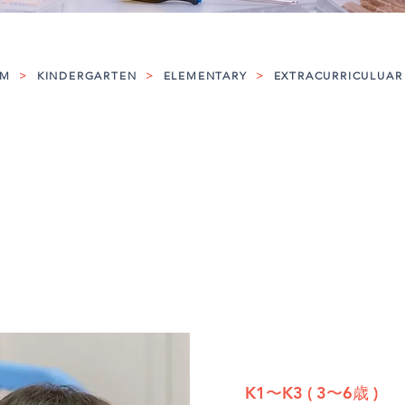
UM
>
KINDERGARTEN
>
ELEMENTARY
>
EXTRACURRICULUAR 
K1〜K3 ( 3〜6歳 )