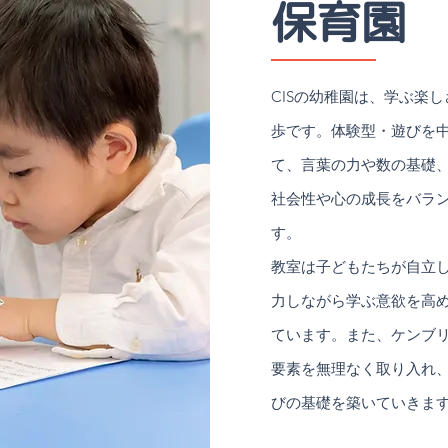
保育園
CISの幼稚園は、学ぶ楽
歩です。体験型・遊びを
て、言葉の力や数の基礎
社会性や心の成長をバラ
す。
教室は子どもたちが自立
力しながら学ぶ意欲を高
ています。また、ケンブ
要素を無理なく取り入れ
びの基礎を築いていきま