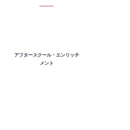
アフタースクール・エンリッチ
メント
学習・アート・スポーツなど多
彩なプログラムを通して、授業
での学びをさらに広げます。