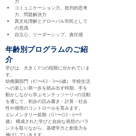
力
コミュニケーション力、批判的思考
力、問題解決力
異文化理解とグローバル市民として
の意識
自立心、リーダーシップ、責任感
年齢別プログラムのご紹
介
学びは、大きく3つの段階に分かれていま
す。
幼稚園部門（K1〜K3・3〜6歳） 学校生活
への楽しい第一歩を踏み出す時期。手を
動かしながら学ぶモンテッソーリ+の活動
を通じて、初歩の読み書き・計算・社会
性や感情のコントロールを育みます。
エレメンタリー前期（G1〜G3・6〜9
歳） 構成された学びと自由な発想のバラ
ンスを取りながら、基礎学力と創造力を
伸ばしていきます。