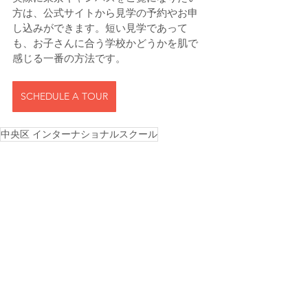
方は、公式サイトから見学の予約やお申
し込みができます。短い見学であって
も、お子さんに合う学校かどうかを肌で
感じる一番の方法です。
SCHEDULE A TOUR
中央区 インターナショナルスクール
東京 グローバルスキル教育
東京都心 インターナショナルスクール
モンテッソーリ ケンブリッジ 東京
英語イマージョン 子ども 東京
すべて表示
最新記事