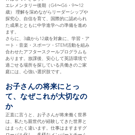
エレメンタリー後期（G4〜G6・9〜12
歳） 理解を深めながらリーダーシップや
探究心、自信を育て、国際的に認められ
た成果とともに中学進学への準備を進め
ます。
さらに、3歳から12歳を対象に、学習・ア
ート・音楽・スポーツ・STEM活動を組み
合わせたアフタースクールプログラムも
あります。放課後、安心して英語環境で
過ごせる場所を探している共働きのご家
庭には、心強い選択肢です。
お子さんの将来にとっ
て、なぜこれが大切なの
か
正直に言うと、お子さんが将来働く世界
は、私たち親世代が経験してきた世界と
はまったく違います。仕事はますますグ
ローバル化し、多様なメンバーとチーム