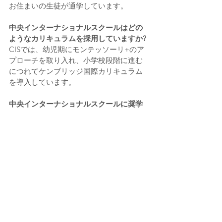
お住まいの生徒が通学しています。
中央インターナショナルスクールはどの
ようなカリキュラムを採用していますか? 
CISでは、幼児期にモンテッソーリ+のア
プローチを取り入れ、小学校段階に進む
につれてケンブリッジ国際カリキュラム
を導入しています。
中央インターナショナルスクールに奨学
金制度はありますか? 
はい。モンテッソーリ+の国際教育を希望
するご家庭向けに、限定的な奨学金制度
を用意しています。詳細は学費ページを
ご確認ください。
まとめ
東京湾エリアでインターナショナルスク
ールを選ぶ際は、カリキュラム・通学の
しやすさ・コミュニティとの相性を、ご