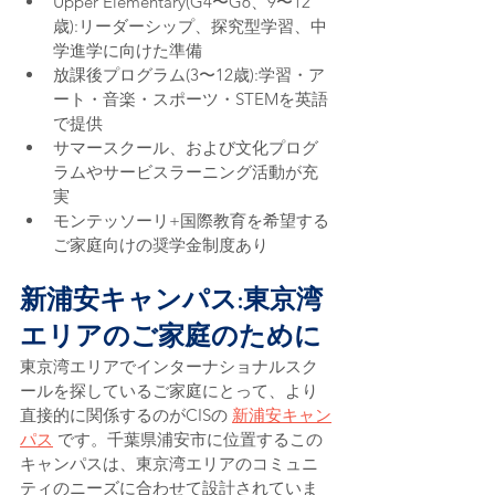
Upper Elementary(G4〜G6、9〜12
歳):リーダーシップ、探究型学習、中
学進学に向けた準備
放課後プログラム(3〜12歳):学習・ア
ート・音楽・スポーツ・STEMを英語
で提供
サマースクール、および文化プログ
ラムやサービスラーニング活動が充
実
モンテッソーリ+国際教育を希望する
ご家庭向けの奨学金制度あり
新浦安キャンパス:東京湾
エリアのご家庭のために
東京湾エリアでインターナショナルスク
ールを探しているご家庭にとって、より
直接的に関係するのがCISの 
新浦安キャン
パス
 です。千葉県浦安市に位置するこの
キャンパスは、東京湾エリアのコミュニ
ティのニーズに合わせて設計されていま