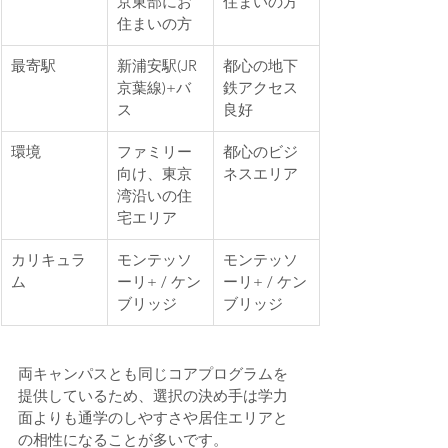
京東部にお
住まいの方
住まいの方
最寄駅
新浦安駅(JR
都心の地下
京葉線)+バ
鉄アクセス
ス
良好
環境
ファミリー
都心のビジ
向け、東京
ネスエリア
湾沿いの住
宅エリア
カリキュラ
モンテッソ
モンテッソ
ム
ーリ+ / ケン
ーリ+ / ケン
ブリッジ
ブリッジ
両キャンパスとも同じコアプログラムを
提供しているため、選択の決め手は学力
面よりも通学のしやすさや居住エリアと
の相性になることが多いです。