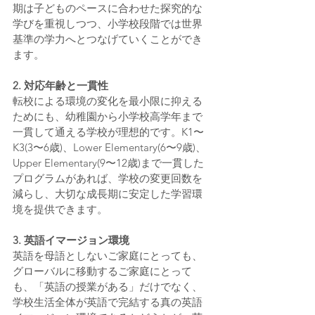
期は子どものペースに合わせた探究的な
学びを重視しつつ、小学校段階では世界
基準の学力へとつなげていくことができ
ます。
2. 対応年齢と一貫性
転校による環境の変化を最小限に抑える
ためにも、幼稚園から小学校高学年まで
一貫して通える学校が理想的です。K1〜
K3(3〜6歳)、Lower Elementary(6〜9歳)、
Upper Elementary(9〜12歳)まで一貫した
プログラムがあれば、学校の変更回数を
減らし、大切な成長期に安定した学習環
境を提供できます。
3. 英語イマージョン環境
英語を母語としないご家庭にとっても、
グローバルに移動するご家庭にとって
も、「英語の授業がある」だけでなく、
学校生活全体が英語で完結する真の英語