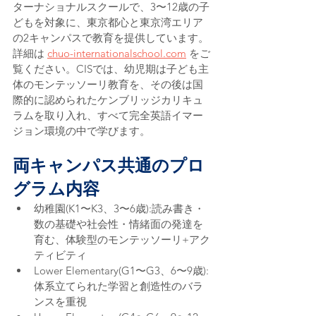
ターナショナルスクールで、3〜12歳の子
どもを対象に、東京都心と東京湾エリア
の2キャンパスで教育を提供しています。
詳細は 
chuo-internationalschool.com
 をご
覧ください。CISでは、幼児期は子ども主
体のモンテッソーリ教育を、その後は国
際的に認められたケンブリッジカリキュ
ラムを取り入れ、すべて完全英語イマー
ジョン環境の中で学びます。
両キャンパス共通のプロ
グラム内容
幼稚園(K1〜K3、3〜6歳):読み書き・
数の基礎や社会性・情緒面の発達を
育む、体験型のモンテッソーリ+アク
ティビティ
Lower Elementary(G1〜G3、6〜9歳):
体系立てられた学習と創造性のバラ
ンスを重視