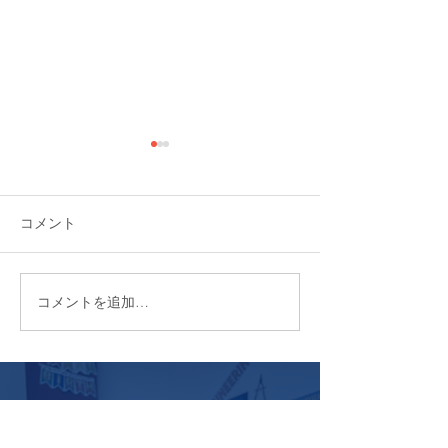
コメント
コメントを追加…
スポーツデー2025：チーム
2025年 心躍る
ワークと体験から学ぶ一
ス・バレエ発表
日