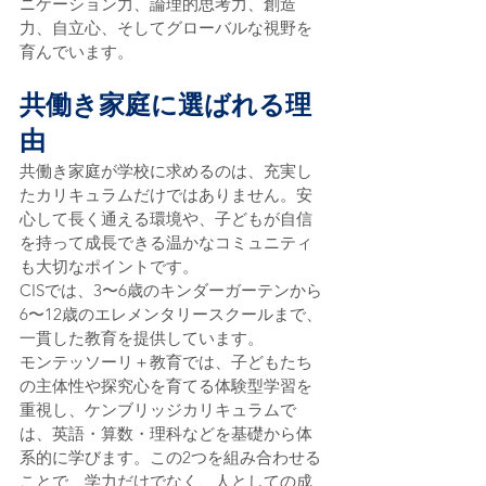
ニケーション力、論理的思考力、創造
力、自立心、そしてグローバルな視野を
育んでいます。
共働き家庭に選ばれる理
由
共働き家庭が学校に求めるのは、充実し
たカリキュラムだけではありません。安
心して長く通える環境や、子どもが自信
を持って成長できる温かなコミュニティ
も大切なポイントです。
CISでは、3〜6歳のキンダーガーテンから
6〜12歳のエレメンタリースクールまで、
一貫した教育を提供しています。
モンテッソーリ＋教育では、子どもたち
の主体性や探究心を育てる体験型学習を
重視し、ケンブリッジカリキュラムで
は、英語・算数・理科などを基礎から体
系的に学びます。この2つを組み合わせる
ことで、学力だけでなく、人としての成